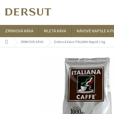
Přejít
na
obsah
ZRNKOVÁ KÁVA
MLETÁ KÁVA
KÁVOVÉ KAPSLE A P
Domů
ZRNKOVÁ KÁVA
Zrnková káva ITALIANA Napoli 1 kg