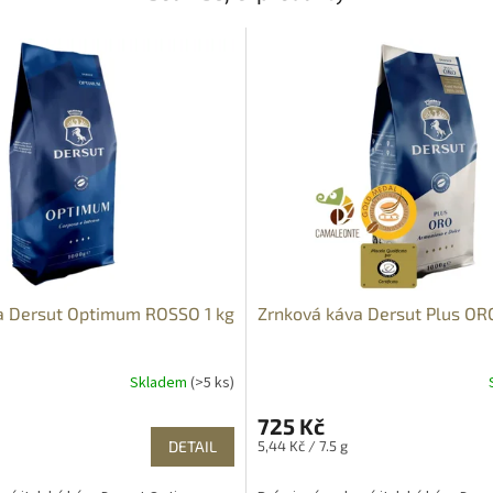
a Dersut Optimum ROSSO 1 kg
Zrnková káva Dersut Plus ORO
Skladem
(>5 ks)
725 Kč
Měrná
DETAIL
5,44 Kč / 7.5 g
cena: