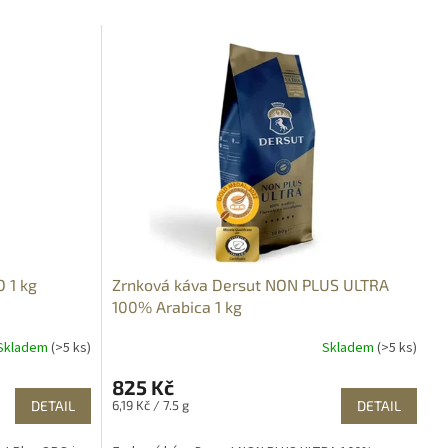
 1 kg
Zrnková káva Dersut NON PLUS ULTRA
100% Arabica 1 kg
Skladem
(>5 ks)
Skladem
(>5 ks)
825 Kč
Měrná
DETAIL
6,19 Kč / 7.5 g
DETAIL
cena: