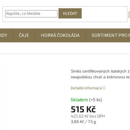
HLEDAT
ODY
ČAJE
HORKÁ ČOKOLÁDA
SORTIMENT PRO 
Směs certifikovaných italských 
neapolskou chutí a krémovou te
Detailní informace
Skladem
(>5 ks)
515 Kč
425,62 Kč bez DPH
Měrná
3,86 Kč / 7.5 g
cena: