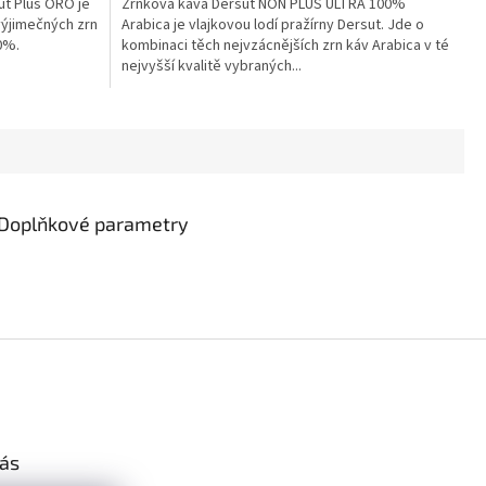
ut Plus ORO je
Zrnková káva Dersut NON PLUS ULTRA 100%
výjimečných zrn
Arabica je vlajkovou lodí pražírny Dersut. Jde o
0%.
kombinaci těch nejvzácnějších zrn káv Arabica v té
nejvyšší kvalitě vybraných...
Doplňkové parametry
vás