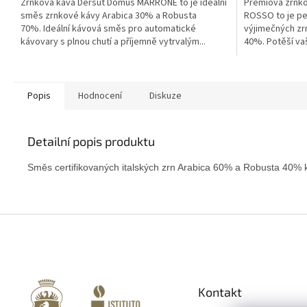
Zrnková káva Dersut Domus MARRONE to je ideální
Prémiová zrnko
směs zrnkové kávy Arabica 30% a Robusta
ROSSO to je pe
70%. Ideální kávová směs pro automatické
výjimečných zr
kávovary s plnou chutí a příjemně vytrvalým...
40%. Potěší va
Popis
Hodnocení
Diskuze
Detailní popis produktu
Směs certifikovaných italských zrn Arabica 60% a Robusta 40% k
Z
á
p
a
t
Kontakt
í