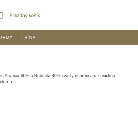
Prázdný košík
NÁKUPNÍ
KOŠÍK
FIRMY
VÍNA
zrn Arabica 60% a Robusta 40% kvality espressa s klasickou
xturou.