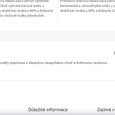
vá italská káva Dersut Optimum
Prémiová zrnková italská káva Ders
člivě vybraná kávová směs z
harmonická a zároveň plná směs z 
n druhů káv Arabica 60% a Robusta
druhů káv Arabica 90% a Robusta 1
še chuťové buňky především...
vality espressa s klasickou neapolskou chutí a krémovou texturou.
Důležité informace
Zajímá 