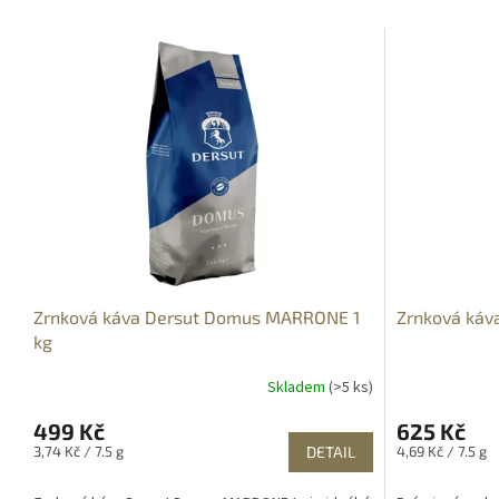
Zrnková káva Dersut Domus MARRONE 1
Zrnková káv
kg
Skladem
(>5 ks)
499 Kč
625 Kč
Měrná
Měrná
3,74 Kč / 7.5 g
DETAIL
4,69 Kč / 7.5 g
cena:
cena: