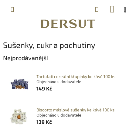
Přejít
NÁKUP
na
obsah
KOŠÍK
Sušenky, cukr a pochutiny
Nejprodávanější
Tartufati cereální křupinky ke kávě 100 ks
Objednáno u dodavatele
149 Kč
Biscotto máslové sušenky ke kávě 100 ks
Objednáno u dodavatele
139 Kč