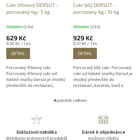
Cukr třtinový DERSUT -
Cukr bílý DERSUT -
porcovaný 4g/ 5 kg
porcovaný 4g/ 10 kg
Skladem
(1 ks)
Skladem
(2 ks)
629 Kč
929 Kč
Měrná
Měrná
0,50 Kč / 1 ks
0,37 Kč / 1 ks
cena:
cena:
DETAIL
DETAIL
Porcovaný třtinový cukr
Porcovaný bílý cukr Porcovaný
Porcovaný třtinový cukr od
cukr od italské značky Dersut je
italské značky Dersut je vhodný
vhodný především do
především do restaurací,
restaurací, kaváren, barů a
kaváren, barů a dalších gastro
dalších gastro podniků. Skvěle
podniků. Skvěle poslouží také
poslouží také ve firmách nebo...
4
položek celkem
O
ve...
v
l
á
d
Exkluzivní nabídka
Dárek k objednávce
a
distributor prémiových produktů
c
možnost výběru