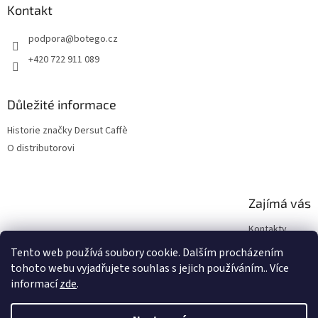
Kontakt
podpora
@
botego.cz
+420 722 911 089
Důležité informace
Historie značky Dersut Caffè
O distributorovi
Zajímá vás
Kontakty
Blog
Tento web používá soubory cookie. Dalším procházením
tohoto webu vyjadřujete souhlas s jejich používáním.. Více
informací
zde
.
Vytvořil Shoptet