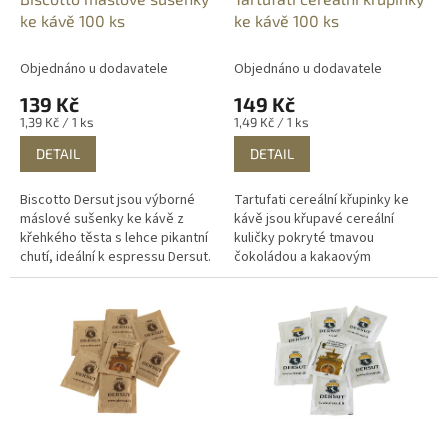
u
ke kávě 100 ks
ke kávě 100 ks
k
t
Objednáno u dodavatele
Objednáno u dodavatele
ů
139 Kč
149 Kč
Měrná
Měrná
1,39 Kč / 1 ks
1,49 Kč / 1 ks
cena:
cena:
DETAIL
DETAIL
Biscotto Dersut jsou výborné
Tartufati cereální křupinky ke
máslové sušenky ke kávě z
kávě jsou křupavé cereální
křehkého těsta s lehce pikantní
kuličky pokryté tmavou
chutí, ideální k espressu Dersut.
čokoládou a kakaovým
práškem. Perfektní ve spojení s
plnými kávovými a
čokoládovými vůněmi.