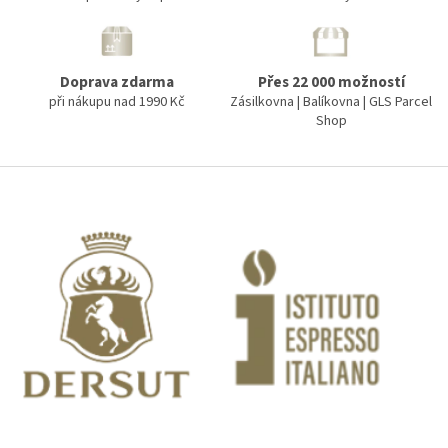
í
p
r
v
Doprava zdarma
Přes 22 000 možností
k
při nákupu nad 1990 Kč
Zásilkovna | Balíkovna | GLS Parcel
y
Shop
v
ý
p
Z
i
á
s
p
u
a
t
í