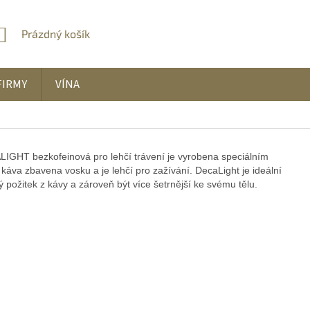
Prázdný košík
NÁKUPNÍ
KOŠÍK
FIRMY
VÍNA
IGHT bezkofeinová pro lehčí trávení je vyrobena speciálním
áva zbavena vosku a je lehčí pro zažívání. DecaLight je ideální
mný požitek z kávy a zároveň být více šetrnější ke svému tělu.