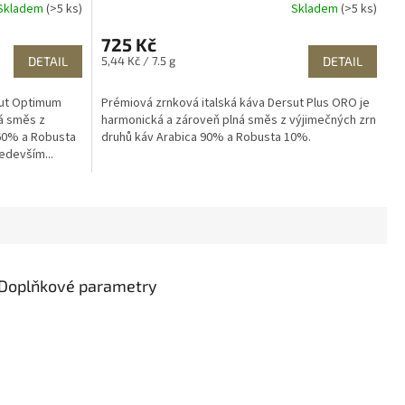
Skladem
(>5 ks)
Skladem
(>5 ks)
725 Kč
Měrná
DETAIL
5,44 Kč / 7.5 g
DETAIL
cena:
sut Optimum
Prémiová zrnková italská káva Dersut Plus ORO je
á směs z
harmonická a zároveň plná směs z výjimečných zrn
 60% a Robusta
druhů káv Arabica 90% a Robusta 10%.
edevším...
Doplňkové parametry