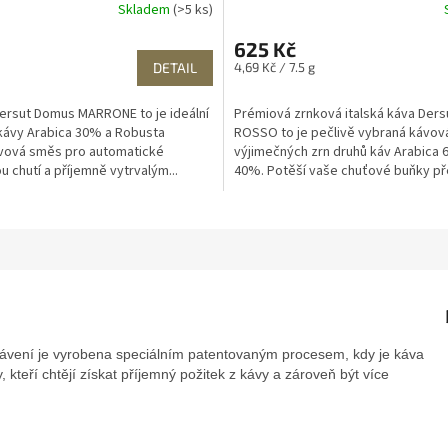
Skladem
(>5 ks)
625 Kč
Měrná
DETAIL
4,69 Kč / 7.5 g
cena:
ersut Domus MARRONE to je ideální
Prémiová zrnková italská káva Der
kávy Arabica 30% a Robusta
ROSSO to je pečlivě vybraná kávov
ávová směs pro automatické
výjimečných zrn druhů káv Arabica
u chutí a příjemně vytrvalým...
40%. Potěší vaše chuťové buňky př
ávení je vyrobena speciálním patentovaným procesem, kdy je káva
, kteří chtějí získat příjemný požitek z kávy a zároveň být více