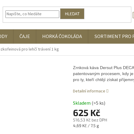
HLEDAT
ODY
ČAJE
HORKÁ ČOKOLÁDA
SORTIMENT PRO 
kofeinová pro lehčí trávení 1 kg
Zrnková káva Dersut Plus DECAL
patentovaným procesem, kdy je k
pro ty, kteří chtějí získat příje
Detailní informace
Skladem
(>5 ks)
625 Kč
516,53 Kč bez DPH
Měrná
4,69 Kč / 7.5 g
cena: