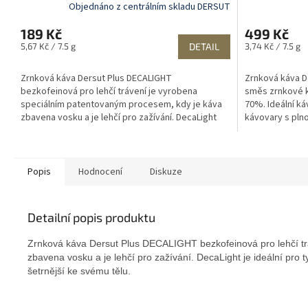
Objednáno z centrálním skladu DERSUT
189 Kč
499 Kč
Měrná
Měrná
5,67 Kč / 7.5 g
DETAIL
3,74 Kč / 7.5 g
cena:
cena:
Zrnková káva Dersut Plus DECALIGHT
Zrnková káva D
bezkofeinová pro lehčí trávení je vyrobena
směs zrnkové 
speciálním patentovaným procesem, kdy je káva
70%. Ideální k
zbavena vosku a je lehčí pro zažívání. DecaLight
kávovary s plno
je...
Popis
Hodnocení
Diskuze
Detailní popis produktu
Zrnková káva Dersut Plus DECALIGHT bezkofeinová pro lehčí tr
zbavena vosku a je lehčí pro zažívání. DecaLight je ideální pro ty
šetrnější ke svému tělu.