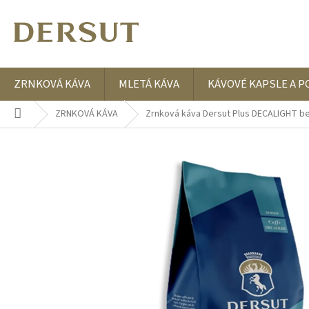
Přejít
na
obsah
ZRNKOVÁ KÁVA
MLETÁ KÁVA
KÁVOVÉ KAPSLE A P
Domů
ZRNKOVÁ KÁVA
Zrnková káva Dersut Plus DECALIGHT bez