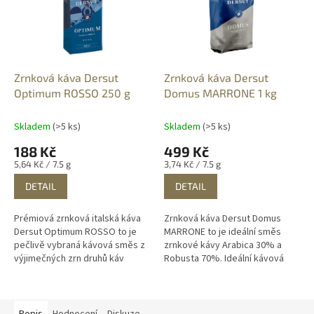
Zrnková káva Dersut
Zrnková káva Dersut
Optimum ROSSO 250 g
Domus MARRONE 1 kg
Skladem
(>5 ks)
Skladem
(>5 ks)
188 Kč
499 Kč
Měrná
Měrná
5,64 Kč / 7.5 g
3,74 Kč / 7.5 g
cena:
cena:
DETAIL
DETAIL
Prémiová zrnková italská káva
Zrnková káva Dersut Domus
Dersut Optimum ROSSO to je
MARRONE to je ideální směs
pečlivě vybraná kávová směs z
zrnkové kávy Arabica 30% a
výjimečných zrn druhů káv
Robusta 70%. Ideální kávová
Arabica 60% a Robusta 40%.
směs pro automatické kávovary
Potěší vaše chuťové buňky
s plnou chutí a příjemně
především...
vytrvalým...