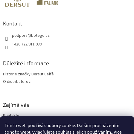
í
Kontakt
podpora
@
botego.cz
+420 722 911 089
Důležité informace
Historie značky Dersut Caffè
O distributorovi
Zajímá vás
Kontakty
Blog
Tento web používá soubory cookie. Dalším procházením
tohoto webu vyjadřujete souhlas s jejich používáním.. Více