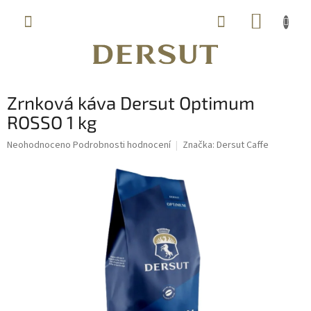
Přejít
NÁKUP
na
obsah
KOŠÍK
Zrnková káva Dersut Optimum
ROSSO 1 kg
Průměrné
Neohodnoceno
Podrobnosti hodnocení
Značka:
Dersut Caffe
hodnocení
produktu
je
0,0
z
5
hvězdiček.