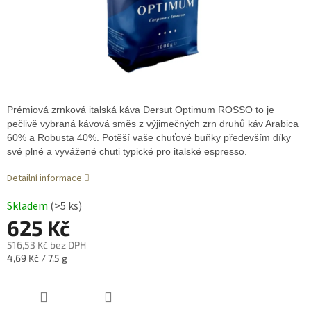
Prémiová zrnková italská káva Dersut Optimum ROSSO to je
pečlivě vybraná kávová směs z výjimečných zrn druhů káv Arabica
60% a Robusta 40%. Potěší vaše chuťové buňky především díky
své plné a vyvážené chuti typické pro italské espresso.
Detailní informace
Skladem
(>5 ks)
625 Kč
516,53 Kč bez DPH
Měrná
4,69 Kč / 7.5 g
cena: