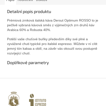
Popis
Hodnocení
Diskuze
Detailní popis produktu
Prémiová zrnková italská káva Dersut Optimum ROSSO to je
pečlivě vybraná kávová směs z výjimečných zrn druhů káv
Arabica 60% a Robusta 40%.
Potěší vaše chuťové buňky především díky své plné a
vyvážené chuti typické pro italské espresso. Můžete v ní cítit
jemný tón kakaa a obilí, na závěr vás okouzlí svou postupně
rozvíjející chutí.
Doplňkové parametry
Z
á
p
a
t