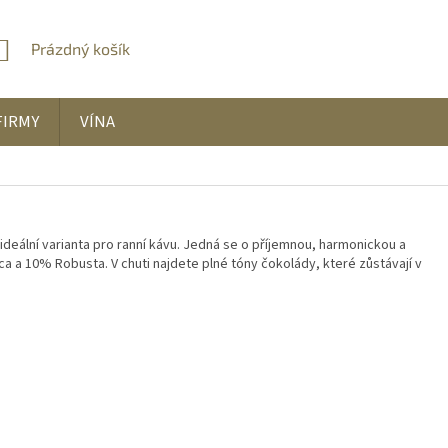
Prázdný košík
NÁKUPNÍ
KOŠÍK
FIRMY
VÍNA
deální varianta pro ranní kávu. Jedná se o příjemnou, harmonickou a
 a 10% Robusta. V chuti najdete plné tóny čokolády, které zůstávají v