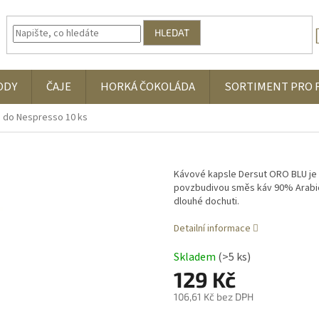
HLEDAT
ODY
ČAJE
HORKÁ ČOKOLÁDA
SORTIMENT PRO 
 do Nespresso 10 ks
Kávové kapsle Dersut ORO BLU je i
povzbudivou směs káv 90% Arabica
dlouhé dochuti.
Detailní informace
Skladem
(>5 ks)
129 Kč
106,61 Kč bez DPH
Měrná