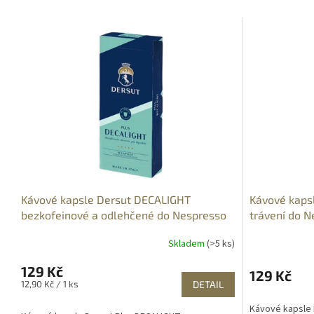
Kávové kapsle Dersut DECALIGHT
Kávové kapsl
bezkofeinové a odlehčené do Nespresso
trávení do N
10 ks
Skladem
(>5 ks)
129 Kč
129 Kč
Měrná
12,90 Kč / 1 ks
DETAIL
cena:
Kávové kapsle D