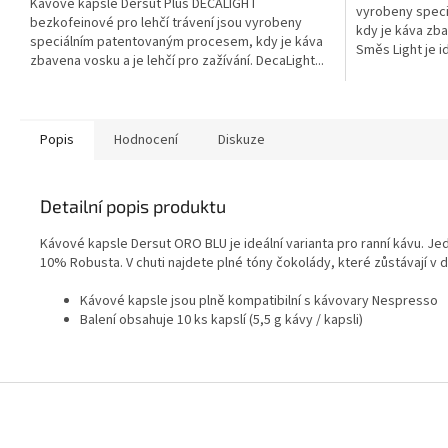
Kávové kapsle Dersut Plus DECALIGHT
vyrobeny spec
bezkofeinové pro lehčí trávení jsou vyrobeny
kdy je káva zba
speciálním patentovaným procesem, kdy je káva
Směs Light je id
zbavena vosku a je lehčí pro zažívání. DecaLight...
Popis
Hodnocení
Diskuze
Detailní popis produktu
Kávové kapsle Dersut ORO BLU je ideální varianta pro ranní kávu. 
10% Robusta. V chuti najdete plné tóny čokolády, které zůstávají v 
Kávové kapsle jsou plně kompatibilní s kávovary Nespresso
Balení obsahuje 10 ks kapslí (5,5 g kávy / kapsli)
Z
á
p