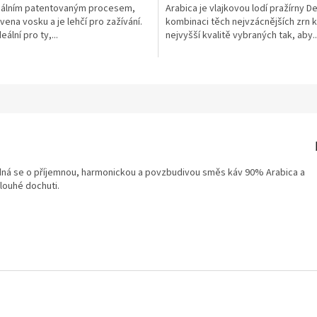
iálním patentovaným procesem,
Arabica je vlajkovou lodí pražírny D
vena vosku a je lehčí pro zažívání.
kombinaci těch nejvzácnějších zrn k
eální pro ty,...
nejvyšší kvalitě vybraných tak, aby..
Jedná se o příjemnou, harmonickou a povzbudivou směs káv 90% Arabica a
dlouhé dochuti.