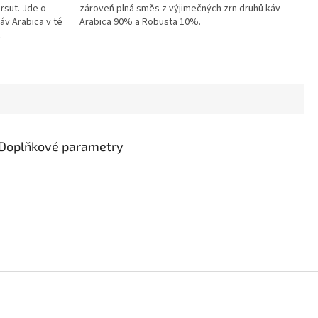
ersut. Jde o
zároveň plná směs z výjimečných zrn druhů káv
áv Arabica v té
Arabica 90% a Robusta 10%.
.
Doplňkové parametry