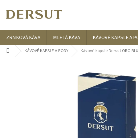
Přejít
na
obsah
ZRNKOVÁ KÁVA
MLETÁ KÁVA
KÁVOVÉ KAPSLE A P
Domů
KÁVOVÉ KAPSLE A PODY
Kávové kapsle Dersut ORO BLU