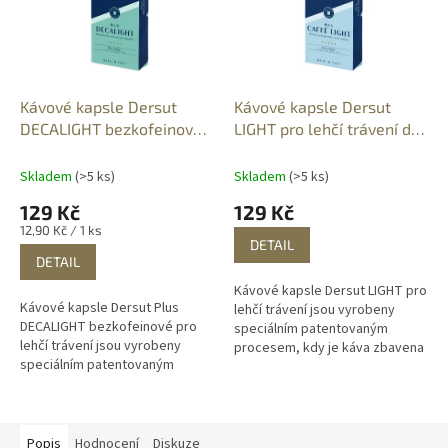
Kávové kapsle Dersut
Kávové kapsle Dersut
DECALIGHT bezkofeinové
LIGHT pro lehčí trávení do
a odlehčené do Nespresso
Nespresso 10 ks
10 ks
Skladem
(>5 ks)
Skladem
(>5 ks)
129 Kč
129 Kč
Měrná
12,90 Kč / 1 ks
DETAIL
cena:
DETAIL
Kávové kapsle Dersut LIGHT pro
Kávové kapsle Dersut Plus
lehčí trávení jsou vyrobeny
DECALIGHT bezkofeinové pro
speciálním patentovaným
lehčí trávení jsou vyrobeny
procesem, kdy je káva zbavena
speciálním patentovaným
vosku a je lehčí pro zažívání.
procesem, kdy je káva zbavena
Směs Light je ideální pro ty,...
vosku a je lehčí pro zažívání.
DecaLight...
Popis
Hodnocení
Diskuze