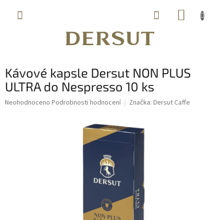
Přejít
NÁKUP
na
obsah
KOŠÍK
Kávové kapsle Dersut NON PLUS
ULTRA do Nespresso 10 ks
Průměrné
Neohodnoceno
Podrobnosti hodnocení
Značka:
Dersut Caffe
hodnocení
produktu
je
0,0
z
5
hvězdiček.