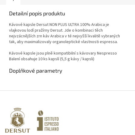
Detailní popis produktu
Kávové kapsle Dersut NON PLUS ULTRA 100% Arabica je
vlajkovou lodí pražírny Dersut. Jde o kombinaci těch
nejvzácnějších zrn káv Arabica v té nejvyšší kvalitě
vybraných
tak, aby maximalizovaly organoleptické vlastnosti espressa.
Kávové kapsle jsou plně kompatibilní s kávovary Nespresso
Balení obsahuje 10 ks kapslí (5,5 g kávy / kapsli)
Doplňkové parametry
Z
á
p
a
t
í