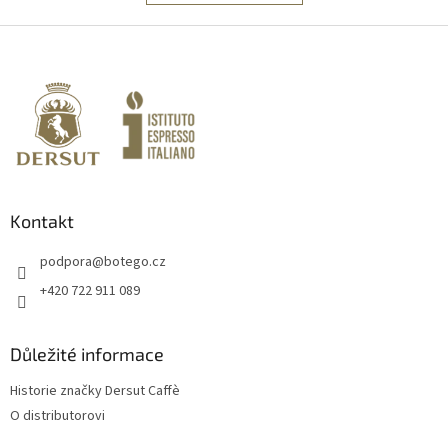
Z
á
p
a
t
í
Kontakt
podpora
@
botego.cz
+420 722 911 089
Důležité informace
Historie značky Dersut Caffè
O distributorovi