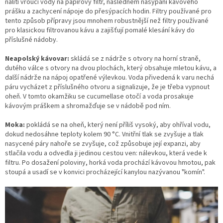
nalití vroucí vody na papírový filtr, následném nasypání kávového
prášku a zachycení nápoje do přesýpacích hodin. Filtry používané pro
tento způsob přípravy jsou mnohem robustnější než filtry používané
pro klasickou filtrovanou kávu a zajišťují pomalé klesání kávy do
příslušné nádoby.
Neapolský kávovar:
skládá se z nádrže s otvory na horní straně,
dutého válce s otvory na dvou plochách, který obsahuje mletou kávu, a
další nádrže na nápoj opatřené výlevkou. Voda přivedená k varu nechá
páru vycházet z příslušného otvoru a signalizuje, že je třeba vypnout
oheň. V tomto okamžiku se cucumellase otočí a voda prosakuje
kávovým práškem a shromažďuje se v nádobě pod ním.
Moka:
pokládá se na oheň, který není příliš vysoký, aby ohříval vodu,
dokud nedosáhne teploty kolem 90 °C. Vnitřní tlak se zvyšuje a tlak
nasycené páry nahoře se zvyšuje, což způsobuje její expanzi, aby
stlačila vodu a odvedla ji jedinou cestou ven: nálevkou, která vede k
filtru. Po dosažení poloviny, horká voda prochází kávovou hmotou, pak
stoupá a usadí se v konvici procházející kanylou nazývanou "komín".