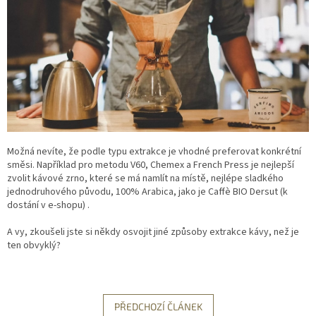
Možná nevíte, že podle typu extrakce je vhodné preferovat konkrétní
směsi. Například pro metodu V60, Chemex a French Press je nejlepší
zvolit kávové zrno, které se má namlít na místě, nejlépe sladkého
jednodruhového původu, 100% Arabica, jako je Caffè BIO Dersut (k
dostání v e-shopu) .
A vy, zkoušeli jste si někdy osvojit jiné způsoby extrakce kávy, než je
ten obvyklý?
PŘEDCHOZÍ ČLÁNEK