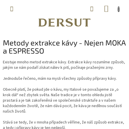
Přejít
NÁKUP
na
obsah
KOŠÍK
Metody extrakce kávy - Nejen MOKA
a ESPRESSO
Existuje mnoho metod extrakce kávy. Extrakce kávy rozumíme způsob,
jakým se nám podaří získat nálev k pití, počínaje praženými zrny.
Jednoduše řečeno, mám na mysli všechny způsoby přípravy kávy.
Obecně platí, že pokud jde o kávu, my Italové se považujeme za „o
krok dál“ než zbytek světa. Naše tradice je v tomto ohledu jistě
prastará a je tak zakořeněná ve společenské struktuře a v našem
každodenním životě, že nám dává pocit, že káva je nedílnou součástí
našich životů.
Stává se tedy, že v mnoha případech věříme, že náš způsob extrakce,
a tedy i přípravy kávy je ten nejlepší.