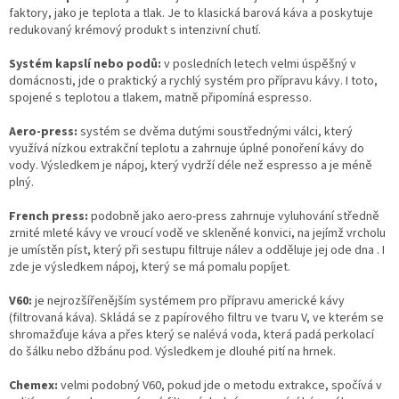
faktory, jako je teplota a tlak. Je to klasická barová káva a poskytuje
redukovaný krémový produkt s intenzivní chutí.
Systém kapslí nebo podů:
v posledních letech velmi úspěšný v
domácnosti, jde o praktický a rychlý systém pro přípravu kávy. I toto,
spojené s teplotou a tlakem, matně připomíná espresso.
Aero-press:
systém se dvěma dutými soustřednými válci, který
využívá nízkou extrakční teplotu a zahrnuje úplné ponoření kávy do
vody. Výsledkem je nápoj, který vydrží déle než espresso a je méně
plný.
French press:
podobně jako aero-press zahrnuje vyluhování středně
zrnité mleté ​​kávy ve vroucí vodě ve skleněné konvici, na jejímž vrcholu
je umístěn píst, který při sestupu filtruje nálev a odděluje jej ode dna . I
zde je výsledkem nápoj, který se má pomalu popíjet.
V60:
je nejrozšířenějším systémem pro přípravu americké kávy
(filtrovaná káva). Skládá se z papírového filtru ve tvaru V, ve kterém se
shromažďuje káva a přes který se nalévá voda, která padá perkolací
do šálku nebo džbánu pod. Výsledkem je dlouhé pití na hrnek.
Chemex:
velmi podobný V60, pokud jde o metodu extrakce, spočívá v