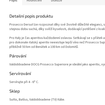
Popis
Hodnocení
Diskuze
Detailní popis produktu
Prosecco Dersut lze rozpoznat díky své životně důležité eleganci, 
stejnou dobu suchá, díky svěží kyselosti, dodávající potěšení z kvalit
Pro Italy je čas aperitivu každodenní oslavou. Setkávají se s přáteli 
pro dokonale italský aperitiv neexistuje lepší víno než Prosecco S
přibližně 50 km od Benátek a 100 km od Dolomitů.
Párování
Valdobbiadene DOCG Prosecco Superiore je ideální jako aperitiv, v
Servírování
Servírujte při 4 - 6° C.
Sklep
Sutto, Batíso, Valdobbiadene (TV) Itálie.