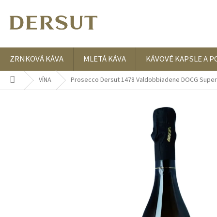
Přejít
na
obsah
ZRNKOVÁ KÁVA
MLETÁ KÁVA
KÁVOVÉ KAPSLE A P
Domů
VÍNA
Prosecco Dersut 1478 Valdobbiadene DOCG Superio