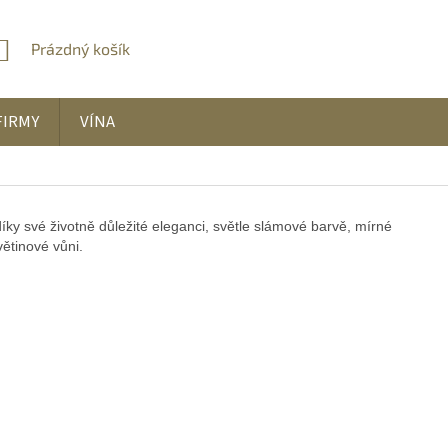
Prázdný košík
NÁKUPNÍ
KOŠÍK
FIRMY
VÍNA
íky své životně důležité eleganci, světle slámové barvě, mírné
větinové vůni.