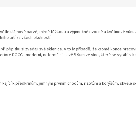
světle slámové barvě, mírné těžkosti a výjimečně ovocné a květinové vůni. 
ního pití za všech okolností.
a při přípitku si zvedají své sklenice. A to iv případě, že kromě konce praco
uperiore DOCG - moderní, neformální a svěží šumivé víno, které se vyrábí 
ynikající k předkrmům, jemným prvním chodům, rizotům a korýšům, skvěle s