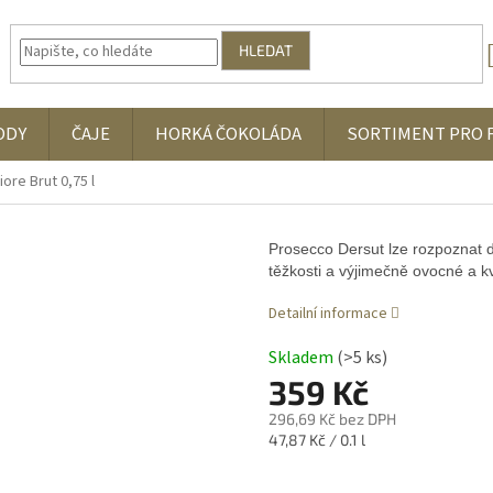
HLEDAT
ODY
ČAJE
HORKÁ ČOKOLÁDA
SORTIMENT PRO 
re Brut 0,75 l
Prosecco Dersut lze rozpoznat d
těžkosti a výjimečně ovocné a k
Detailní informace
Skladem
(>5 ks)
359 Kč
296,69 Kč bez DPH
Měrná
47,87 Kč / 0.1 l
cena: