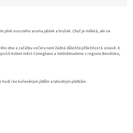
Je plné ovocného aroma jablek a hrušek. Chuť je měkká, ale ve
vního dne a začátku večera není žádná důležitá příležitost k oslavě. A
v kopcích kolem měst Conegliano a Valdobbiadene v regionu Benátsko,
e hodí i ke kořeněným jídlům a lahodným plátkům.