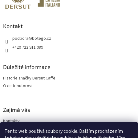
í
Kontakt
podpora
@
botego.cz
+420 722 911 089
Důležité informace
Historie značky Dersut Caffè
O distributorovi
Zajímá vás
Kontakty
Blog
Tento web používá soubory cookie. Dalším procházením