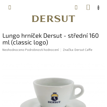
Přejít
NÁKUP
na
obsah
KOŠÍK
Lungo hrníček Dersut - střední 160
ml (classic logo)
Průměrné
Neohodnoceno
Podrobnosti hodnocení
Značka:
Dersut Caffe
hodnocení
produktu
je
0,0
z
5
hvězdiček.