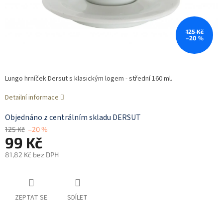
125 Kč
–20 %
Lungo hrníček Dersut s klasickým logem - střední 160 ml.
Detailní informace
Objednáno z centrálním skladu DERSUT
125 Kč
–20 %
99 Kč
81,82 Kč bez DPH
Měrná
cena:
ZEPTAT SE
SDÍLET