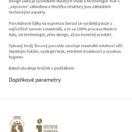
Design šálku je výsledkem dlouhých studií a technologie: tvar s
„vejcovou“ základnou a tloušťka struktury jsou základními
technickými aspekty.
Porcelánové šálky na espresso Dersut se vyrábějí pouze z
nejčistších surovin a materiálů, a to ve 100% procesu Made in
Italy, od technologie, přes design, až po konečný produkt.
Vybraný tvrdý živcový porcelán zaručuje maximální odolnost vůči
tepelným šokům, vynikající lesk, extrémní trvanlivost a vysokou
hygienu.
Balení obsahuje hrníček s podšálkem.
Doplňkové parametry
Z
á
p
a
t