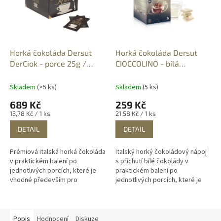
Horká čokoláda Dersut
Horká čokoláda Dersut
DerCiok - porce 25g /
CIOCCOLINO - bílá
balení 50ks
čokoláda
Skladem
(>5 ks)
Skladem
(5 ks)
689 Kč
259 Kč
Měrná
Měrná
13,78 Kč / 1 ks
21,58 Kč / 1 ks
cena:
cena:
DETAIL
DETAIL
Prémiová italská horká čokoláda
Italský horký čokoládový nápoj
v praktickém balení po
s příchutí bílé čokolády v
jednotlivých porcích, které je
praktickém balení po
vhodné především pro
jednotlivých porcích, které je
restaurace, kavárny, hotely,
vhodné především pro
nebo do firemních kanceláří.
restaurace, kavárny, hotely,
Snadná...
nebo do firemních...
Popis
Hodnocení
Diskuze