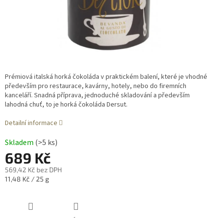
Prémiová italská horká čokoláda v praktickém balení, které je vhodné
především pro restaurace, kavárny, hotely, nebo do firemních
kanceláří. Snadná příprava, jednoduché skladování a především
lahodná chuť, to je horká čokoláda Dersut.
Detailní informace
Skladem
(>5 ks)
689 Kč
569,42 Kč bez DPH
Měrná
11,48 Kč / 25 g
cena: