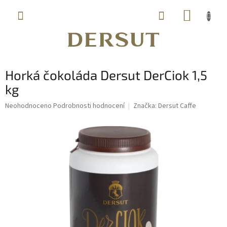
Přejít
NÁKUP
na
obsah
KOŠÍK
Horká čokoláda Dersut DerCiok 1,5
kg
Průměrné
Neohodnoceno
Podrobnosti hodnocení
Značka:
Dersut Caffe
hodnocení
produktu
je
0,0
z
5
hvězdiček.