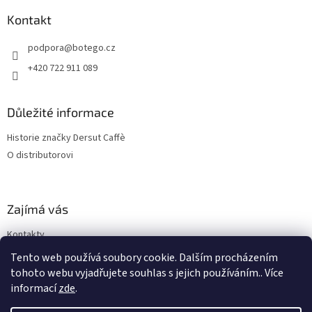
Kontakt
podpora
@
botego.cz
+420 722 911 089
Důležité informace
Historie značky Dersut Caffè
O distributorovi
Zajímá vás
Kontakty
Blog
Tento web používá soubory cookie. Dalším procházením
tohoto webu vyjadřujete souhlas s jejich používáním.. Více
informací
zde
.