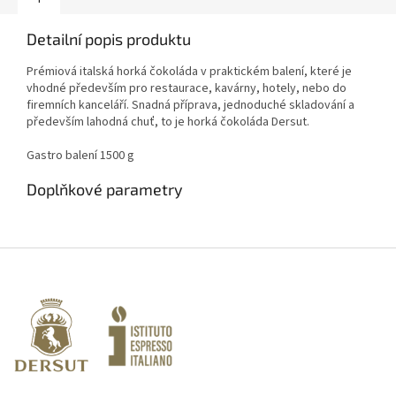
Detailní popis produktu
Prémiová italská horká čokoláda v praktickém balení, které je
vhodné především pro restaurace, kavárny, hotely, nebo do
firemních kanceláří. Snadná příprava, jednoduché skladování a
především lahodná chuť, to je horká čokoláda Dersut.
Gastro balení 1500 g
Doplňkové parametry
Z
á
p
a
t
í